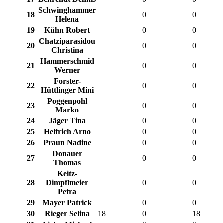
Schwinghammer
18
0
0
Helena
19
Kühn Robert
0
0
Chatziparasidou
20
0
0
Christina
Hammerschmid
21
0
0
Werner
Forster-
22
0
0
Hüttlinger Mini
Poggenpohl
23
0
0
Marko
24
Jäger Tina
0
0
25
Helfrich Arno
0
0
26
Praun Nadine
0
0
Donauer
27
0
0
Thomas
Keitz-
28
Dimpflmeier
0
0
Petra
29
Mayer Patrick
0
0
30
Rieger Selina
18
0
18