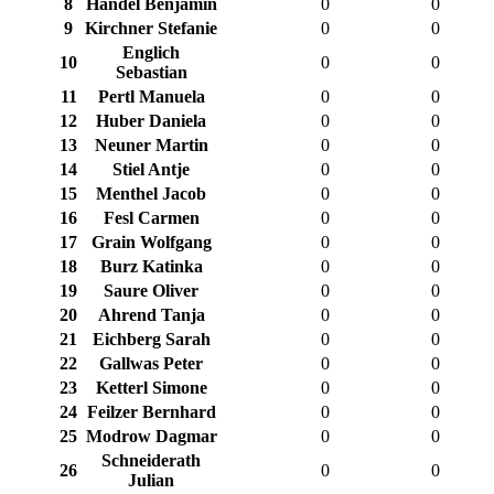
8
Handel Benjamin
0
0
9
Kirchner Stefanie
0
0
Englich
10
0
0
Sebastian
11
Pertl Manuela
0
0
12
Huber Daniela
0
0
13
Neuner Martin
0
0
14
Stiel Antje
0
0
15
Menthel Jacob
0
0
16
Fesl Carmen
0
0
17
Grain Wolfgang
0
0
18
Burz Katinka
0
0
19
Saure Oliver
0
0
20
Ahrend Tanja
0
0
21
Eichberg Sarah
0
0
22
Gallwas Peter
0
0
23
Ketterl Simone
0
0
24
Feilzer Bernhard
0
0
25
Modrow Dagmar
0
0
Schneiderath
26
0
0
Julian