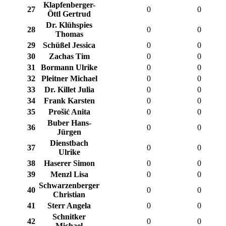
Klapfenberger-
27
0
0
Öttl Gertrud
Dr. Klühspies
28
0
0
Thomas
29
Schüßel Jessica
0
0
30
Zachas Tim
0
0
31
Bormann Ulrike
0
0
32
Pleitner Michael
0
0
33
Dr. Killet Julia
0
0
34
Frank Karsten
0
0
35
Prošić Anita
0
0
Buber Hans-
36
0
0
Jürgen
Dienstbach
37
0
0
Ulrike
38
Haserer Simon
0
0
39
Menzl Lisa
0
0
Schwarzenberger
40
0
0
Christian
41
Sterr Angela
0
0
Schnitker
42
0
0
Michael