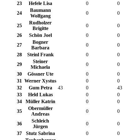
23
Hefele Lisa
0
0
Baumann
24
0
0
Wolfgang
Rudholzer
25
0
0
Brigitte
26
Schön Joel
0
0
Bogner
27
0
0
Barbara
28
Steinl Frank
0
0
Steiner
29
0
0
Michaela
30
Gössner Ute
0
0
31
Werner Xystus
0
0
32
Gum Petra
43
0
43
33
Held Lukas
0
0
34
Müller Katrin
0
0
Obermüller
35
0
0
Andreas
Schleich
36
0
0
Jürgen
37
Stutz Sabrina
0
0