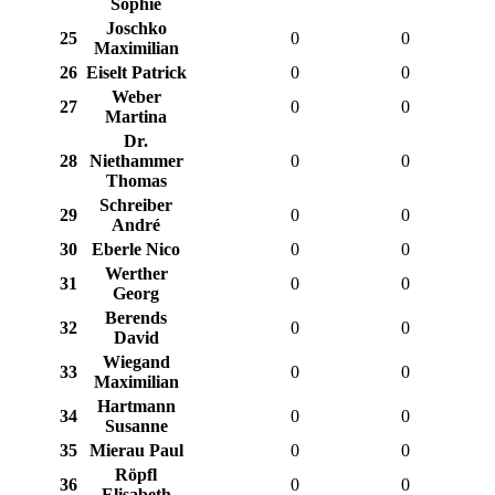
Sophie
Joschko
25
0
0
Maximilian
26
Eiselt Patrick
0
0
Weber
27
0
0
Martina
Dr.
28
Niethammer
0
0
Thomas
Schreiber
29
0
0
André
30
Eberle Nico
0
0
Werther
31
0
0
Georg
Berends
32
0
0
David
Wiegand
33
0
0
Maximilian
Hartmann
34
0
0
Susanne
35
Mierau Paul
0
0
Röpfl
36
0
0
Elisabeth