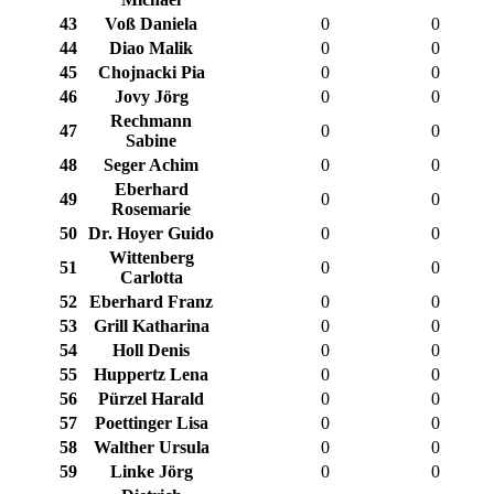
43
Voß Daniela
0
0
44
Diao Malik
0
0
45
Chojnacki Pia
0
0
46
Jovy Jörg
0
0
Rechmann
47
0
0
Sabine
48
Seger Achim
0
0
Eberhard
49
0
0
Rosemarie
50
Dr. Hoyer Guido
0
0
Wittenberg
51
0
0
Carlotta
52
Eberhard Franz
0
0
53
Grill Katharina
0
0
54
Holl Denis
0
0
55
Huppertz Lena
0
0
56
Pürzel Harald
0
0
57
Poettinger Lisa
0
0
58
Walther Ursula
0
0
59
Linke Jörg
0
0