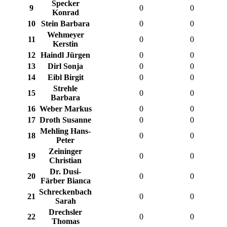
Specker
9
0
0
Konrad
10
Stein Barbara
0
0
Wehmeyer
11
0
0
Kerstin
12
Haindl Jürgen
0
0
13
Dirl Sonja
0
0
14
Eibl Birgit
0
0
Strehle
15
0
0
Barbara
16
Weber Markus
0
0
17
Droth Susanne
0
0
Mehling Hans-
18
0
0
Peter
Zeininger
19
0
0
Christian
Dr. Dusi-
20
0
0
Färber Bianca
Schreckenbach
21
0
0
Sarah
Drechsler
22
0
0
Thomas