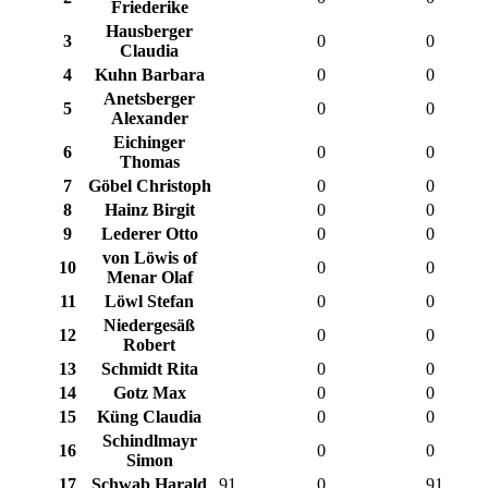
Friederike
Hausberger
3
0
0
Claudia
4
Kuhn Barbara
0
0
Anetsberger
5
0
0
Alexander
Eichinger
6
0
0
Thomas
7
Göbel Christoph
0
0
8
Hainz Birgit
0
0
9
Lederer Otto
0
0
von Löwis of
10
0
0
Menar Olaf
11
Löwl Stefan
0
0
Niedergesäß
12
0
0
Robert
13
Schmidt Rita
0
0
14
Gotz Max
0
0
15
Küng Claudia
0
0
Schindlmayr
16
0
0
Simon
17
Schwab Harald
91
0
91