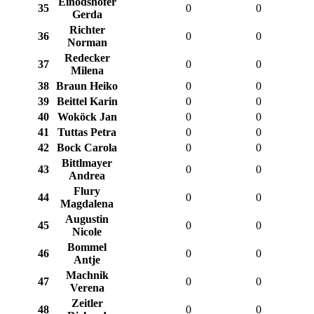
Einödshofer
35
0
0
Gerda
Richter
36
0
0
Norman
Redecker
37
0
0
Milena
38
Braun Heiko
0
0
39
Beittel Karin
0
0
40
Woköck Jan
0
0
41
Tuttas Petra
0
0
42
Bock Carola
0
0
Bittlmayer
43
0
0
Andrea
Flury
44
0
0
Magdalena
Augustin
45
0
0
Nicole
Bommel
46
0
0
Antje
Machnik
47
0
0
Verena
Zeitler
48
0
0