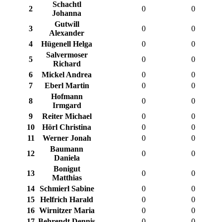
Schachtl
2
0
0
Johanna
Gutwill
3
0
0
Alexander
4
Hügenell Helga
0
0
Salvermoser
5
0
0
Richard
6
Mickel Andrea
0
0
7
Eberl Martin
0
0
Hofmann
8
0
0
Irmgard
9
Reiter Michael
0
0
10
Hörl Christina
0
0
11
Werner Jonah
0
0
Baumann
12
0
0
Daniela
Bonigut
13
0
0
Matthias
14
Schmierl Sabine
0
0
15
Helfrich Harald
0
0
16
Wirnitzer Maria
0
0
17
Behrendt Dennis
0
0