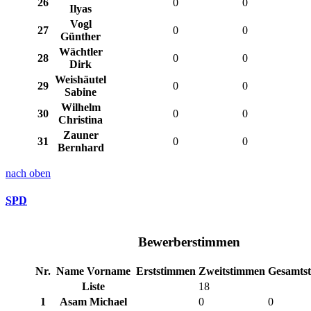
26
0
0
Ilyas
Vogl
27
0
0
Günther
Wächtler
28
0
0
Dirk
Weishäutel
29
0
0
Sabine
Wilhelm
30
0
0
Christina
Zauner
31
0
0
Bernhard
nach oben
SPD
Bewerberstimmen
Nr.
Name Vorname
Erststimmen
Zweitstimmen
Gesamts
Liste
18
1
Asam Michael
0
0