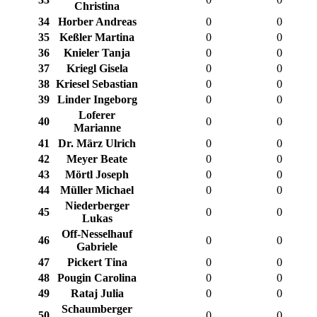
Christina
34
Horber Andreas
0
0
35
Keßler Martina
0
0
36
Knieler Tanja
0
0
37
Kriegl Gisela
0
0
38
Kriesel Sebastian
0
0
39
Linder Ingeborg
0
0
Loferer
40
0
0
Marianne
41
Dr. März Ulrich
0
0
42
Meyer Beate
0
0
43
Mörtl Joseph
0
0
44
Müller Michael
0
0
Niederberger
45
0
0
Lukas
Off-Nesselhauf
46
0
0
Gabriele
47
Pickert Tina
0
0
48
Pougin Carolina
0
0
49
Rataj Julia
0
0
Schaumberger
50
0
0