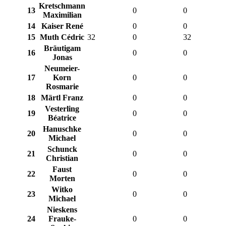
Kretschmann
13
0
0
Maximilian
14
Kaiser René
0
0
15
Muth Cédric
32
0
32
Bräutigam
16
0
0
Jonas
Neumeier-
17
Korn
0
0
Rosmarie
18
Märtl Franz
0
0
Vesterling
19
0
0
Béatrice
Hanuschke
20
0
0
Michael
Schunck
21
0
0
Christian
Faust
22
0
0
Morten
Witko
23
0
0
Michael
Nieskens
24
Frauke-
0
0