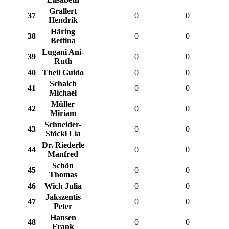
Grallert
37
0
0
Hendrik
Häring
38
0
0
Bettina
Lugani Ani-
39
0
0
Ruth
40
Theil Guido
0
0
Schaich
41
0
0
Michael
Müller
42
0
0
Miriam
Schneider-
43
0
0
Stöckl Lia
Dr. Riederle
44
0
0
Manfred
Schön
45
0
0
Thomas
46
Wich Julia
0
0
Jakszentis
47
0
0
Peter
Hansen
48
0
0
Frank