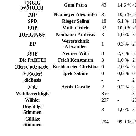
FREIE
Gum Petra
43
14,6 %
4
WÄHLER
AfD
Neumeyer Alexander
31
10,5 %
2
SPD
Rieger Selina
18
6,1 %
1
FDP
Muth Cédric
32
10,9 %
2
DIE LINKE
Neubauer Andreas
3
1,0 %
3
Wertatschnik
BP
1
0,3 %
2
Alexander
ÖDP
Neuner Willi
8
2,7 %
5
Die PARTEI
Frieß Konstantin
3
1,0 %
2
Tierschutzpartei
Kreidemeier Christina
6
2,0 %
6
V-Partei³
Ipek Sabine
0
0,0 %
0
dieBasis
-
-
2
Volt
Arntz Coralie
2
0,7 %
2
Wahlberechtigte
856
-
8
Wähler
297
-
2
Ungültige
3
1,0 %
3
Stimmen
Gültige
294
99,0 %
2
Stimmen