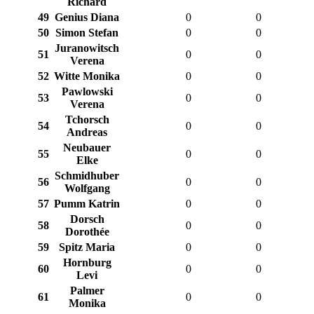
Richard
49
Genius Diana
0
0
50
Simon Stefan
0
0
Juranowitsch
51
0
0
Verena
52
Witte Monika
0
0
Pawlowski
53
0
0
Verena
Tchorsch
54
0
0
Andreas
Neubauer
55
0
0
Elke
Schmidhuber
56
0
0
Wolfgang
57
Pumm Katrin
0
0
Dorsch
58
0
0
Dorothée
59
Spitz Maria
0
0
Hornburg
60
0
0
Levi
Palmer
61
0
0
Monika