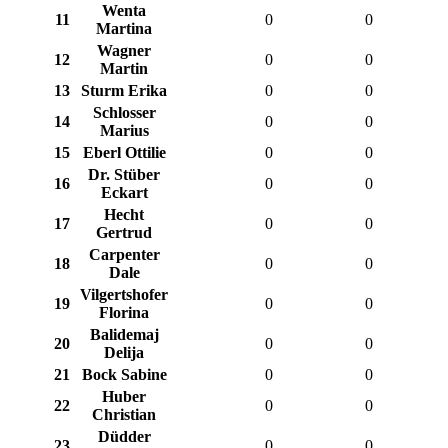
Wenta
11
0
0
Martina
Wagner
12
0
0
Martin
13
Sturm Erika
0
0
Schlosser
14
0
0
Marius
15
Eberl Ottilie
0
0
Dr. Stüber
16
0
0
Eckart
Hecht
17
0
0
Gertrud
Carpenter
18
0
0
Dale
Vilgertshofer
19
0
0
Florina
Balidemaj
20
0
0
Delija
21
Bock Sabine
0
0
Huber
22
0
0
Christian
Düdder
23
0
0