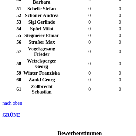
Barbara
51
Schelle Stefan
0
0
52
Schöner Andrea
0
0
53
Sigl Gerlinde
0
0
54
Spörl Milot
0
0
55
Stegmeier Elmar
0
0
56
Straßer Max
0
0
Vogelsgesang
57
0
0
Frieder
Wetzelsperger
58
0
0
Georg
59
Winter Franziska
0
0
60
Zankl Georg
0
0
Zollbrecht
61
0
0
Sebastian
nach oben
GRÜNE
Bewerberstimmen