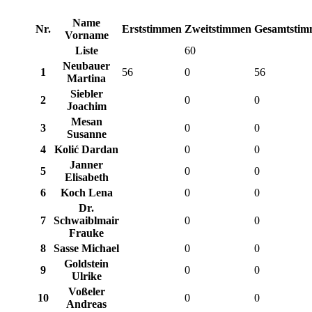
Name
Nr.
Erststimmen
Zweitstimmen
Gesamtsti
Vorname
Liste
60
Neubauer
1
56
0
56
Martina
Siebler
2
0
0
Joachim
Mesan
3
0
0
Susanne
4
Kolić Dardan
0
0
Janner
5
0
0
Elisabeth
6
Koch Lena
0
0
Dr.
7
Schwaiblmair
0
0
Frauke
8
Sasse Michael
0
0
Goldstein
9
0
0
Ulrike
Voßeler
10
0
0
Andreas