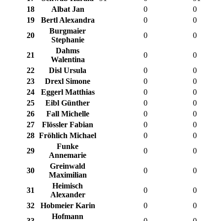
18
Albat Jan
0
0
19
Bertl Alexandra
0
0
Burgmaier
20
0
0
Stephanie
Dahms
21
0
0
Walentina
22
Disl Ursula
0
0
23
Drexl Simone
0
0
24
Eggerl Matthias
0
0
25
Eibl Günther
0
0
26
Fall Michelle
0
0
27
Flössler Fabian
0
0
28
Fröhlich Michael
0
0
Funke
29
0
0
Annemarie
Greinwald
30
0
0
Maximilian
Heimisch
31
0
0
Alexander
32
Hobmeier Karin
0
0
Hofmann
33
0
0